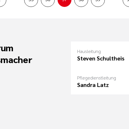
rum
Hausleitung
smacher
Steven Schultheis
Pflegedienstleitung
Sandra Latz