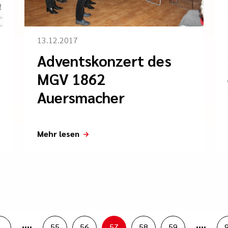
13.12.2017
Adventskonzert des
MGV 1862
Auersmacher
Mehr lesen
....
....
1
55
56
57
58
59