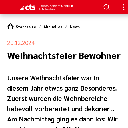
Startseite
Aktuelles
News
S
20.12.2024
ge
n
erer Arbeit
Weihnachtsfeier Bewohner
nen
her
Unsere Weihnachtsfeier war in
e Pflege
nagement
diesem Jahr etwas ganz Besonderes.
Zuerst wurden die Wohnbereiche
en
oziales Jahr
liebevoll vorbereitet und dekoriert.
tlinien
ligendienst
Am Nachmittag ging es dann los: Wir