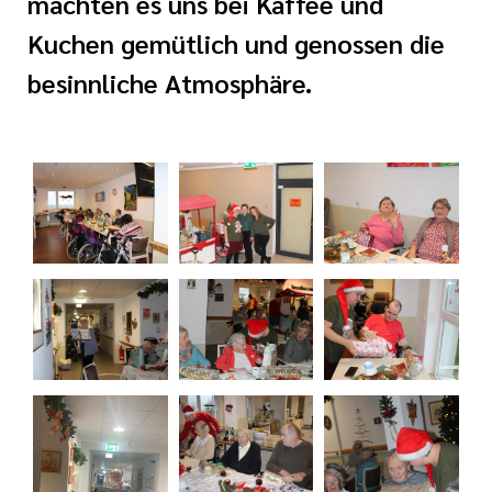
machten es uns bei Kaffee und
i der cts
Kuchen gemütlich und genossen die
rkungsgesetz II
besinnliche Atmosphäre.