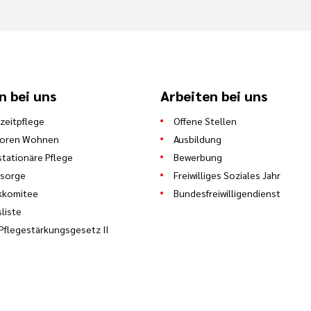
n bei uns
Arbeiten bei uns
zeitpflege
Offene Stellen
ioren Wohnen
Ausbildung
stationäre Pflege
Bewerbung
lsorge
Freiwilliges Soziales Jahr
kkomitee
Bundesfreiwilligendienst
sliste
Pflegestärkungsgesetz II