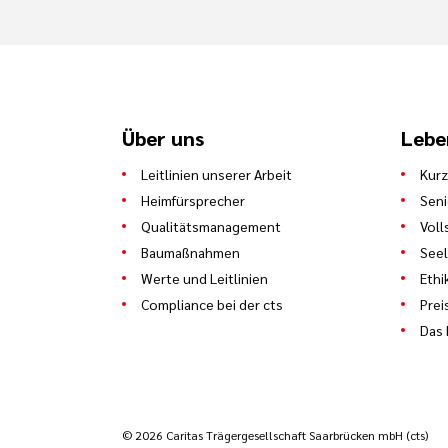
Über uns
Lebe
Leitlinien unserer Arbeit
Kurz
Heimfürsprecher
Sen
Qualitätsmanagement
Voll
Baumaßnahmen
See
Werte und Leitlinien
Ethi
Compliance bei der cts
Prei
Das 
© 2026 Caritas Trägergesellschaft Saarbrücken mbH (cts)