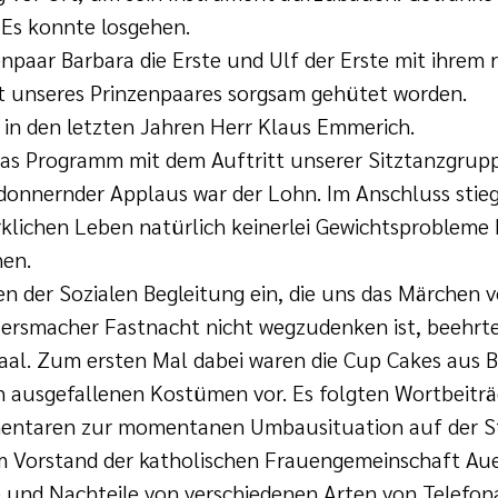
 Es konnte losgehen.
aar Barbara die Erste und Ulf der Erste mit ihrem re
ät unseres Prinzenpaares sorgsam gehütet worden.
in den letzten Jahren Herr Klaus Emmerich.
 das Programm mit dem Auftritt unserer Sitztanzgrupp
n donnernder Applaus war der Lohn. Im Anschluss stieg
irklichen Leben natürlich keinerlei Gewichtsprobleme 
hen.
n der Sozialen Begleitung ein, die uns das Märchen 
uersmacher Fastnacht nicht wegzudenken ist, beehrte
al. Zum ersten Mal dabei waren die Cup Cakes aus Bl
in ausgefallenen Kostümen vor. Es folgten Wortbeit
mentaren zur momentanen Umbausituation auf der St
 Vorstand der katholischen Frauengemeinschaft Au
 und Nachteile von verschiedenen Arten von Telefon