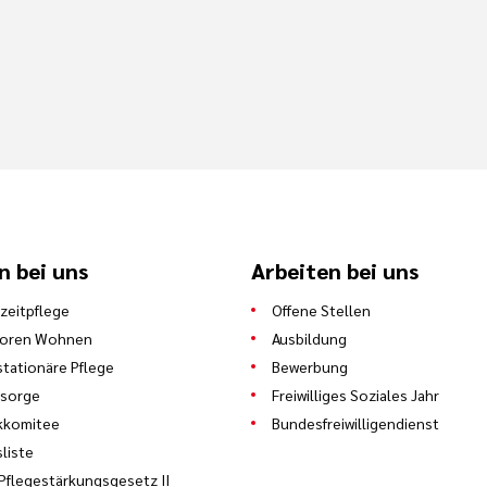
n bei uns
Arbeiten bei uns
zeitpflege
Offene Stellen
ioren Wohnen
Ausbildung
stationäre Pflege
Bewerbung
lsorge
Freiwilliges Soziales Jahr
kkomitee
Bundesfreiwilligendienst
sliste
Pflegestärkungsgesetz II