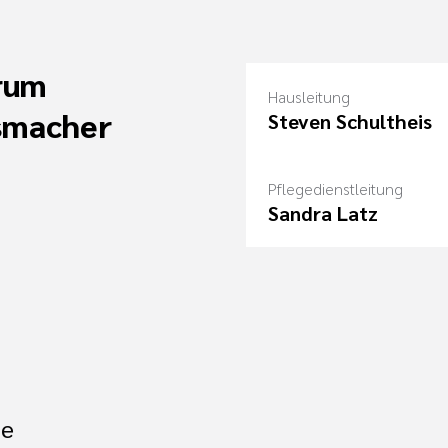
rum
Hausleitung
smacher
Steven Schultheis
Pflegedienstleitung
Sandra Latz
de