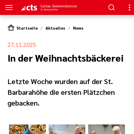
Startseite
Aktuelles
News
S
27.11.2025
ge
n
erer Arbeit
In der Weihnachtsbäckerei
nen
her
Letzte Woche wurden auf der St.
e Pflege
nagement
Barbarahöhe die ersten Plätzchen
gebacken.
en
oziales Jahr
tlinien
ligendienst