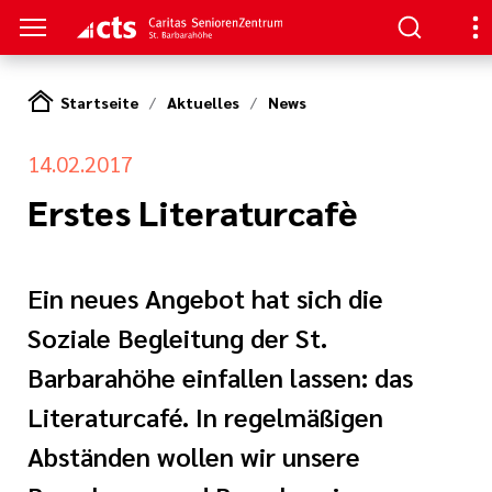
Startseite
Aktuelles
News
S
14.02.2017
ge
n
erer Arbeit
Erstes Literaturcafè
nen
her
Ein neues Angebot hat sich die
e Pflege
nagement
Soziale Begleitung der St.
Barbarahöhe einfallen lassen: das
en
oziales Jahr
Literaturcafé. In regelmäßigen
tlinien
ligendienst
Abständen wollen wir unsere