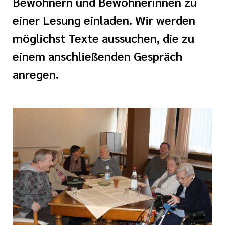
Bewohnern und Bewohnerinnen zu
i der cts
einer Lesung einladen. Wir werden
rkungsgesetz II
möglichst Texte aussuchen, die zu
einem anschließenden Gespräch
anregen.