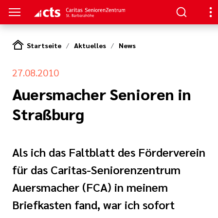
Startseite
Aktuelles
News
S
27.08.2010
ge
n
erer Arbeit
Auersmacher Senioren in
Straßburg
nen
her
e Pflege
nagement
Als ich das Faltblatt des Förderverein
für das Caritas-Seniorenzentrum
en
oziales Jahr
Auersmacher (FCA) in meinem
tlinien
ligendienst
Briefkasten fand, war ich sofort